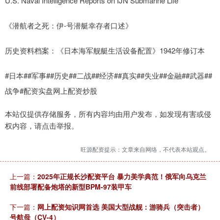
U.S. Naval Intelligence Reports on IJN Submarine Life
《潜航者之死：伊-号潜艇幸存者口述》
历史资料档案：《日本海军舰艇生活设备配置》1942年修订本
#日本#​#军事#​#历史#​#二战#​#经济#​#真实#​#失业#​#金融#​#武器#​#
战争#​配资实盘网上配资炒股
本站仅提供存储服务，所有内容均由用户发布，如发现有害或侵
权内容，请点击举报。
旺源配资提示：文章来自网络，不代表本站观点。
上一篇：
2025年正规长沙配资平台 暴力美学典范！俄军向乌克兰
前线部署配备炮塔的新型BPM-97装甲车
下一篇：
网上配资知识网首选 美国大型战舰：游骑兵（突击者）
号航母（CV-4）