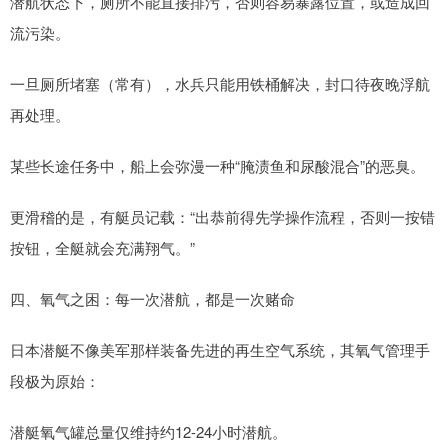
潜航状态下，厕所不能直接排污，否则容易暴露位置，或造成回
流污染。
一旦厕所堵塞（常有），水兵只能用铁桶解决，封口待夜晚浮航
再处理。
某些长途任务中，船上会弥漫一种“腌渍鱼和尿酸混合”的恶臭。
更滑稽的是，有艇员记载：“出恭前得先学操作流程，否则一按错
按钮，全艇就会充满翔气。”
四、氧气之困：每一次潜航，都是一次赌命
日本潜艇不像美军那样装备先进的再生空气系统，其氧气管理手
段极为原始：
潜艇氧气罐总量仅维持约12-24小时潜航。