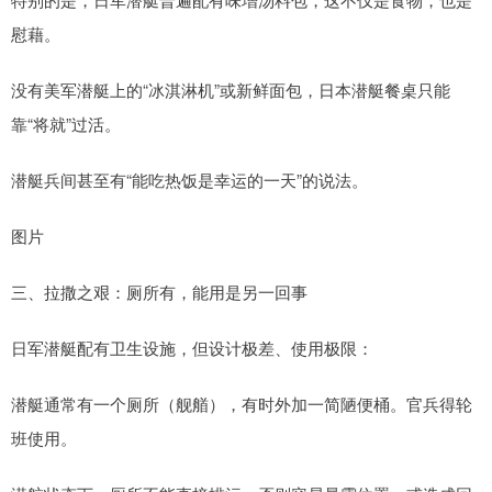
慰藉。
没有美军潜艇上的“冰淇淋机”或新鲜面包，日本潜艇餐桌只能
靠“将就”过活。
潜艇兵间甚至有“能吃热饭是幸运的一天”的说法。
图片
三、拉撒之艰：厕所有，能用是另一回事
日军潜艇配有卫生设施，但设计极差、使用极限：
潜艇通常有一个厕所（舰艏），有时外加一简陋便桶。官兵得轮
班使用。