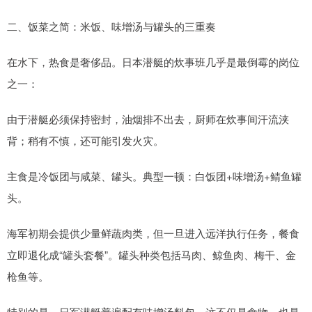
二、饭菜之简：米饭、味增汤与罐头的三重奏
在水下，热食是奢侈品。日本潜艇的炊事班几乎是最倒霉的岗位
之一：
由于潜艇必须保持密封，油烟排不出去，厨师在炊事间汗流浃
背；稍有不慎，还可能引发火灾。
主食是冷饭团与咸菜、罐头。典型一顿：白饭团+味增汤+鲭鱼罐
头。
海军初期会提供少量鲜蔬肉类，但一旦进入远洋执行任务，餐食
立即退化成“罐头套餐”。罐头种类包括马肉、鲸鱼肉、梅干、金
枪鱼等。
特别的是，日军潜艇普遍配有味增汤料包，这不仅是食物，也是