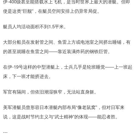
伊-400级甚至能搭载水上飞机，是当时世界上最大的潜艇。但即
使是这类“巨舰”，在艇员空间安排上仍异常局促。
艇员人均活动面积不到1.5平米。
大部分船员在发射管之间、鱼雷上方或电池室之间挤出睡铺，有
的甚至就睡在鱼雷之间——靠近装满炸药的钢铁巨管。
在伊-19号这样的中型潜艇上，士兵几乎是轮班睡觉——上一班起
床，下一班才能挤进去。
军官有隔间，但依旧潮湿狭窄，无法站直身躯。
美军潜艇员曾形容日本潜艇内部布局“像老鼠窝”，但对日军来
说，这是战时节约主义与“武士精神”的体现——能忍者胜。
---