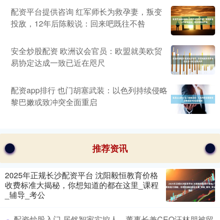
配资平台提供咨询 红军师长为救孕妻，叛变
投敌，12年后陈毅说：回来吧既往不咎
安全炒股配资 欧洲议会官员：欧盟就美欧贸
易协定达成一致已近在咫尺
配资app排行 也门胡塞武装：以色列持续侵略
黎巴嫩或致冲突全面重启
推荐资讯
2025年正规长沙配资平台 沈阳毅恒教育价格
收费标准大揭秘，你想知道的都在这里_课程
_辅导_考公
配资炒股入门 居然智家实控人、董事长兼CEO汪林朋被留