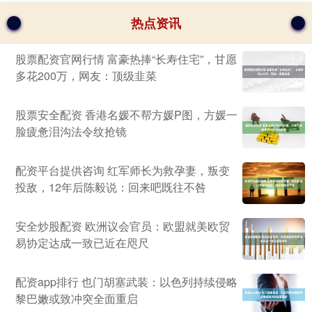
热点资讯
股票配资官网行情 富豪热捧“长寿住宅”，甘愿
多花200万，网友：顶级韭菜
股票安全配资 香港名媛不帮方媛P图，方媛一
脸疲惫泪沟法令纹抢镜
配资平台提供咨询 红军师长为救孕妻，叛变
投敌，12年后陈毅说：回来吧既往不咎
安全炒股配资 欧洲议会官员：欧盟就美欧贸
易协定达成一致已近在咫尺
配资app排行 也门胡塞武装：以色列持续侵略
黎巴嫩或致冲突全面重启