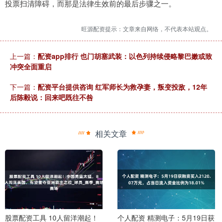
投票扫清障碍，而那是法律生效前的最后步骤之一。
旺源配资提示：文章来自网络，不代表本站观点。
上一篇：
配资app排行 也门胡塞武装：以色列持续侵略黎巴嫩或致
冲突全面重启
下一篇：
配资平台提供咨询 红军师长为救孕妻，叛变投敌，12年
后陈毅说：回来吧既往不咎
相关文章
股票配资工具 10人留洋潮起！
个人配资 精测电子：5月19日获