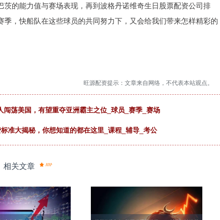
巴茨的能力值与赛场表现，再到波格丹诺维奇生日股票配资公司排
赛季，快船队在这些球员的共同努力下，又会给我们带来怎样精彩的
旺源配资提示：文章来自网络，不代表本站观点。
人闯荡美国，有望重夺亚洲霸主之位_球员_赛季_赛场
费标准大揭秘，你想知道的都在这里_课程_辅导_考公
相关文章