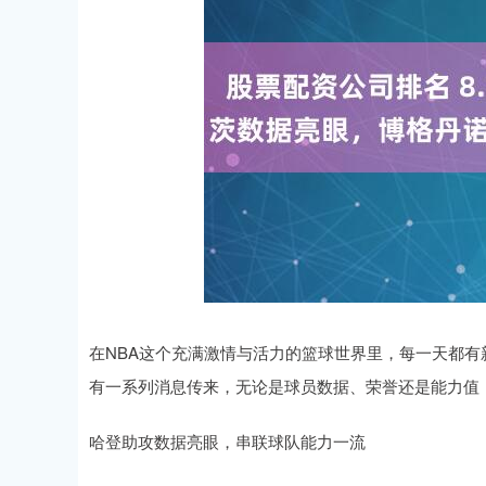
在NBA这个充满激情与活力的篮球世界里，每一天都有
有一系列消息传来，无论是球员数据、荣誉还是能力值
哈登助攻数据亮眼，串联球队能力一流