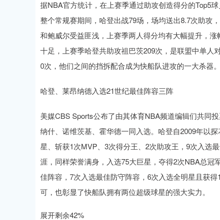
据NBA官方统计，在上赛季通过助攻创造得分的Top5
整个常规赛期间，哈登出战79场，场均送出8.7次助
和鲍威尔受益匪浅，上赛季两人得分均有大幅提升，涨幅
十足，上赛季哈登共助攻祖巴茨209次，是联盟中单人
0次，他们之间的挡拆配合成为快船队进攻的一大杀器
哈登、莱昂纳德入选21世纪最佳阵容三阵
美媒CBS Sports公布了由其体育NBA频道编辑们
纳什、诺维茨基、霍华德一同入选。哈登自2009年以探
星、斩获1次MVP、3次得分王、2次助攻王，9次入选最
涯，同样荣誉满身，入选75大巨星，夺得2次NBA总冠
佳阵容，7次入选最佳防守阵容，6次入选全明星且获得
可，也彰显了快船队拥有两位超级球星的强大实力。
展开剩余42%