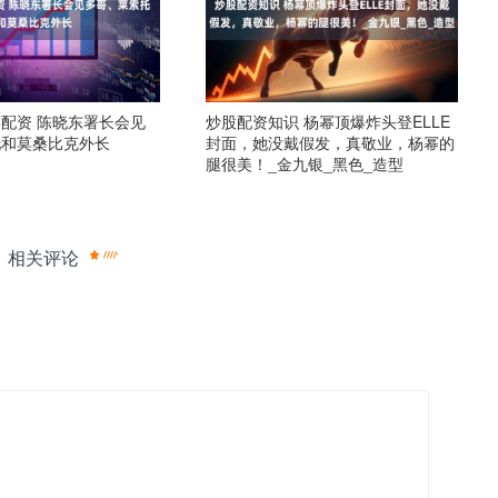
配资 陈晓东署长会见
炒股配资知识 杨幂顶爆炸头登ELLE
托和莫桑比克外长
封面，她没戴假发，真敬业，杨幂的
腿很美！_金九银_黑色_造型
相关评论