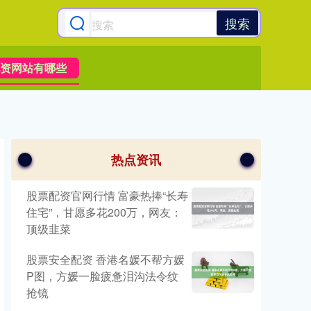
搜索
资网站有哪些
热点资讯
股票配资官网行情 富豪热捧“长寿
住宅”，甘愿多花200万，网友：
顶级韭菜
股票安全配资 香港名媛不帮方媛
P图，方媛一脸疲惫泪沟法令纹
抢镜