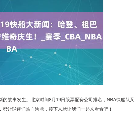
新的故事发生。北京时间8月19日股票配资公司排名，NBA快船队又
，都让球迷们热血沸腾，接下来就让我们一起来看看吧！